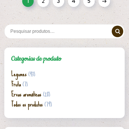
1
2
3
4
5
Categorias de produto
Legumes
(43)
Fruta
(7)
Ervas aromáticas
(28)
Todos os produtos
(79)