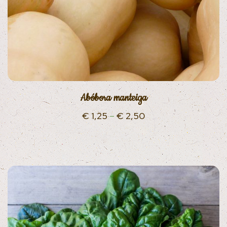
Abóbora manteiga
€
1,25
–
€
2,50