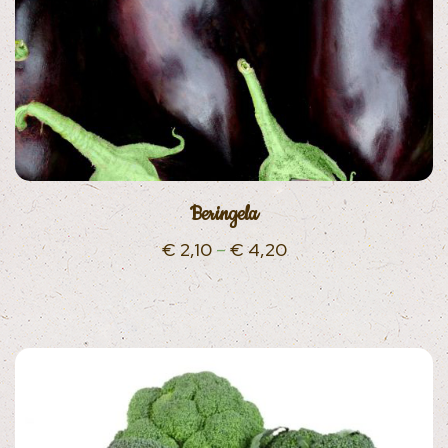
Beringela
€
2,10
–
€
4,20