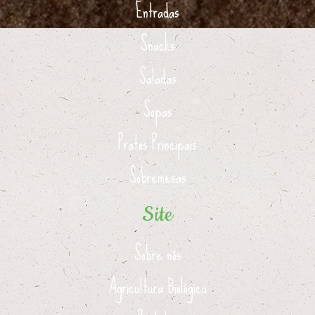
Entradas
Snacks
Saladas
Sopas
Pratos Principais
Sobremesas
Site
Sobre nós
Agricultura Biológica