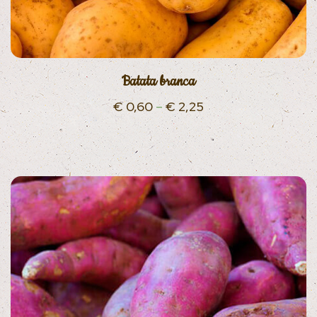
Batata branca
€
0,60
–
€
2,25