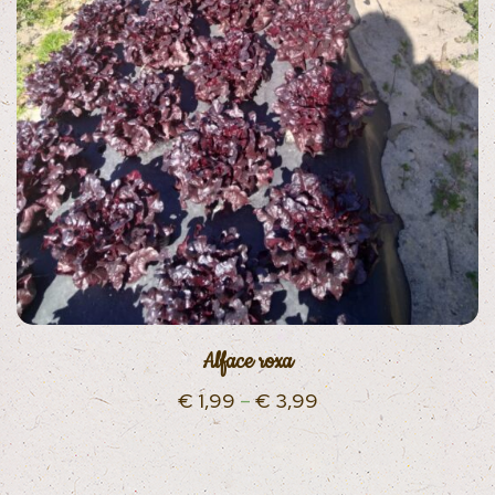
Alface roxa
€
1,99
–
€
3,99