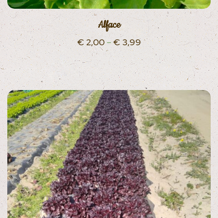
Alface
€
2,00
–
€
3,99