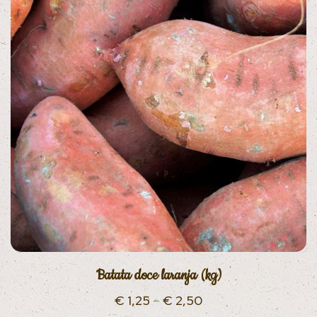
Batata doce laranja (kg)
€
1,25
–
€
2,50