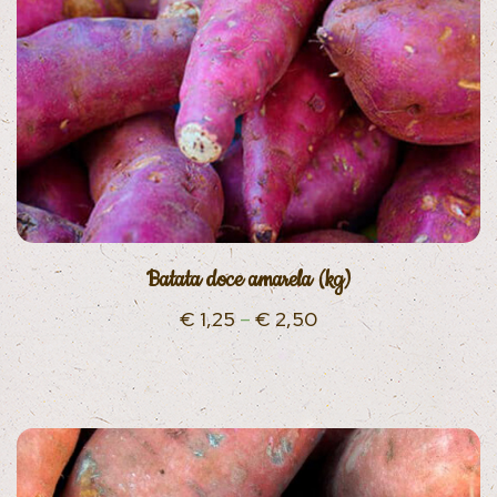
Batata doce amarela (kg)
€
1,25
–
€
2,50