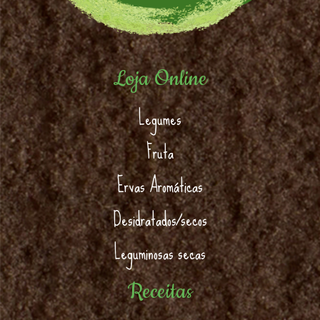
Loja Online
Legumes
Fruta
Ervas Aromáticas
Desidratados/secos
Leguminosas secas
Receitas