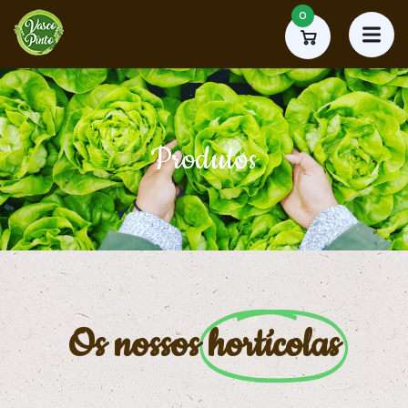
0
Produtos
Os nossos
hortícolas