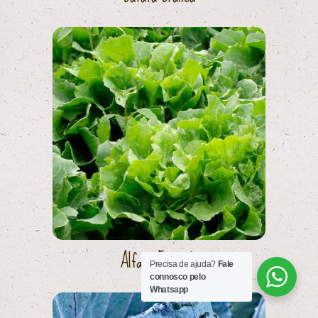
Alface Escarola
Precisa de ajuda?
Fale
connosco pelo
Whatsapp