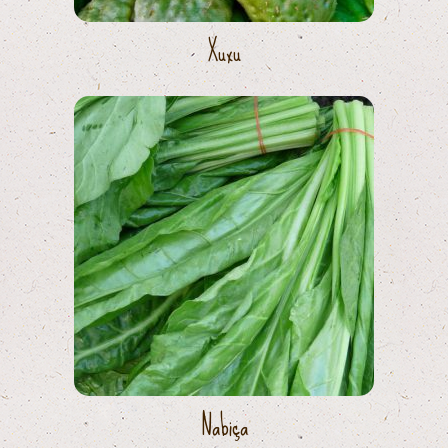
Xuxu
Nabiça