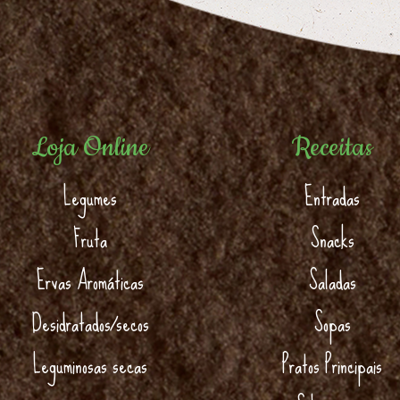
Loja Online
Receitas
Legumes
Entradas
Fruta
Snacks
Ervas Aromáticas
Saladas
Desidratados/secos
Sopas
Leguminosas secas
Pratos Principais