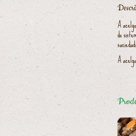
Descr
A acelga
do siste
saciedad
A acelga
Produ