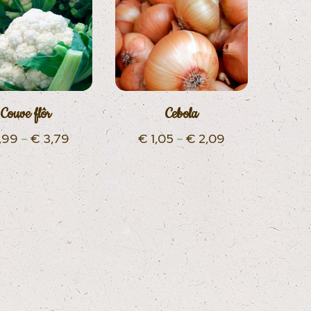
Couve flôr
Cebola
,99
–
€
3,79
€
1,05
–
€
2,09