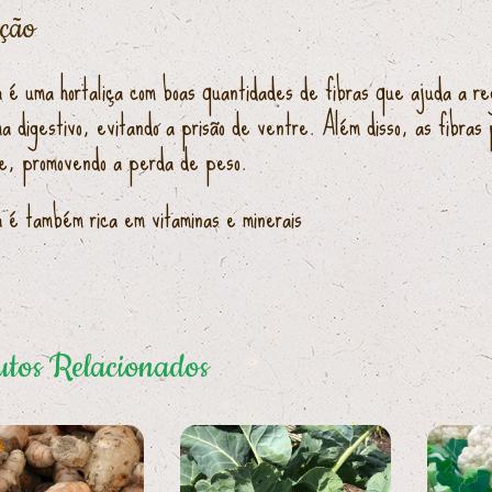
ição
 é uma hortaliça com boas quantidades de fibras que ajuda a re
ma digestivo, evitando a prisão de ventre. Além disso, as fibr
e, promovendo a perda de peso.
 é também rica em vitaminas e minerais
tos Relacionados