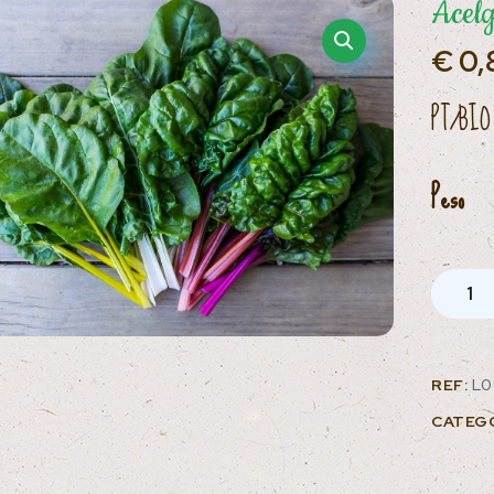
Acel
€
0,
PT/BIO
Peso
REF:
L0
CATEG