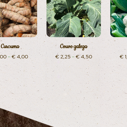
Curcuma
Couve galega
,00
–
€
4,00
€
2,25
–
€
4,50
€
1