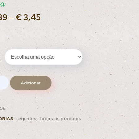
ga
89
–
€
3,45
Adicionar
06
ORIAS:
Legumes
,
Todos os produtos