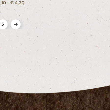
,10
–
€
4,20
5