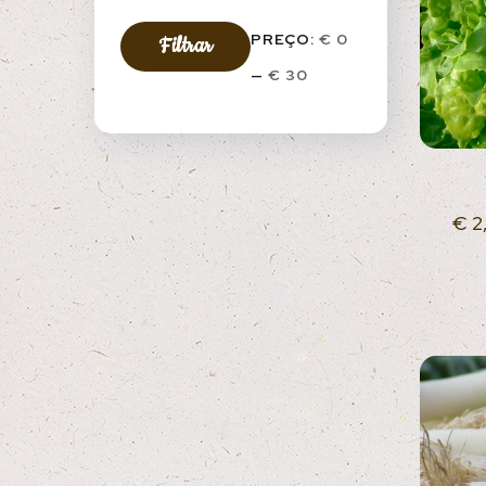
PREÇO:
€ 0
Filtrar
—
€ 30
€
2