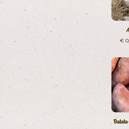
A
€
0
Batata 