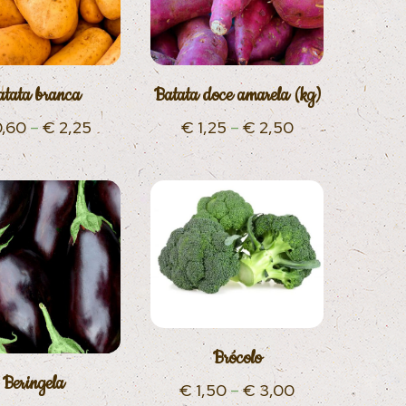
atata branca
Batata doce amarela (kg)
,60
–
€
2,25
€
1,25
–
€
2,50
Brócolo
Beringela
€
1,50
–
€
3,00