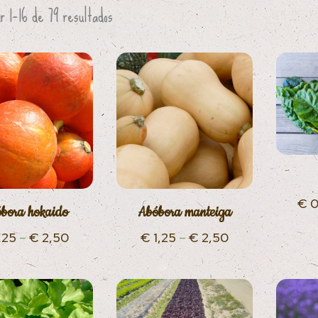
r 1–16 de 79 resultados
€
0
bora hokaido
Abóbora manteiga
,25
–
€
2,50
€
1,25
–
€
2,50