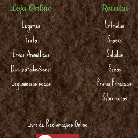
Loja Online
Receitas
Legumes
Entradas
Fruta
Snacks
Ervas Aromáticas
Saladas
Desidratados/secos
Sopas
Leguminosas secas
Pratos Principais
Sobremesas
Livro de Reclamações Online