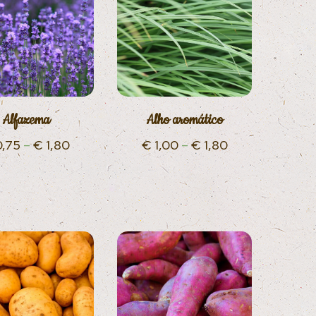
Alfazema
Alho aromático
,75
–
€
1,80
€
1,00
–
€
1,80