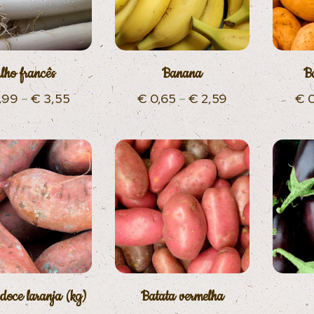
lho francês
Banana
B
,99
–
€
3,55
€
0,65
–
€
2,59
€
0
doce laranja (kg)
Batata vermelha