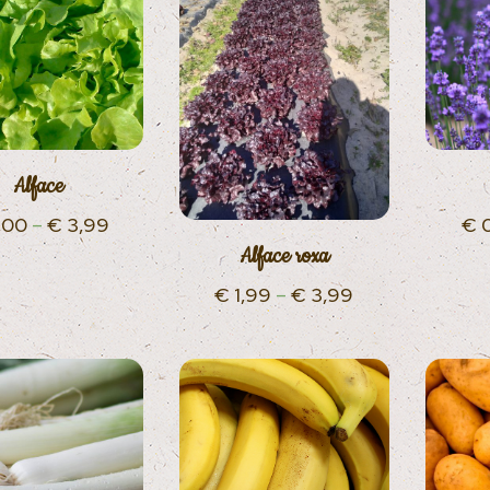
Alface
,00
–
€
3,99
€
0
Alface roxa
€
1,99
–
€
3,99