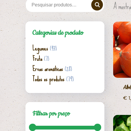
A mostra
Categorias de produto
Legumes
(43)
Fruta
(7)
Ervas aromáticas
(28)
Todos os produtos
(79)
Abó
€
1
Filtrar por preço