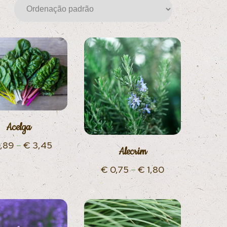
Acelga
,89
–
€
3,45
Alecrim
€
0,75
–
€
1,80