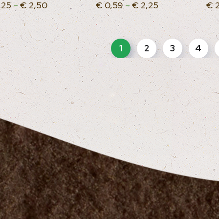
,25
–
€
2,50
€
0,59
–
€
2,25
€
2
1
2
3
4