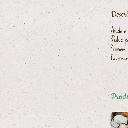
Descr
Ajuda a 
Reduz p
Promove 
Favorece
Produ