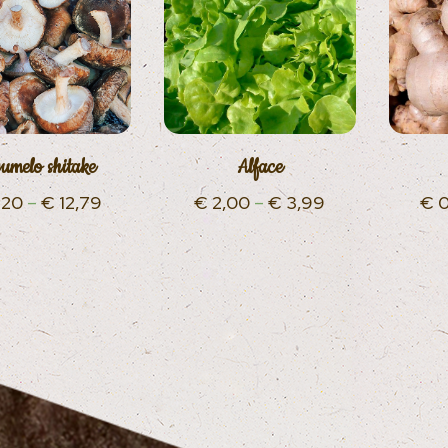
umelo shitake
Alface
,20
–
€
12,79
€
2,00
–
€
3,99
€
0