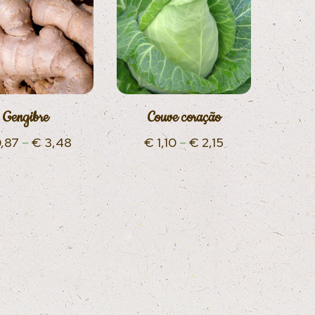
Gengibre
Couve coração
,87
–
€
3,48
€
1,10
–
€
2,15