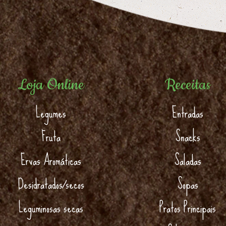
Loja Online
Receitas
Legumes
Entradas
Fruta
Snacks
Ervas Aromáticas
Saladas
Desidratados/secos
Sopas
Leguminosas secas
Pratos Principais