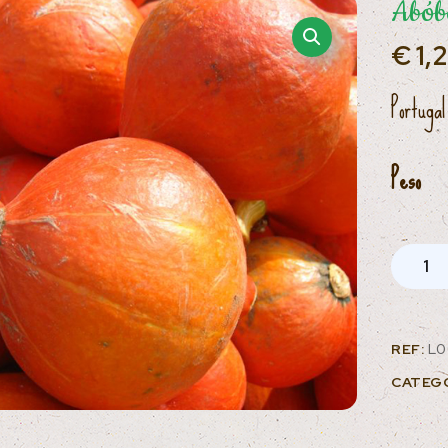
Abób
€
1,
Portugal
Peso
REF:
L0
CATEG