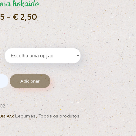
ora hokaido
25
–
€
2,50
Adicionar
02
ORIAS:
Legumes
,
Todos os produtos