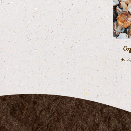
Cog
€
3