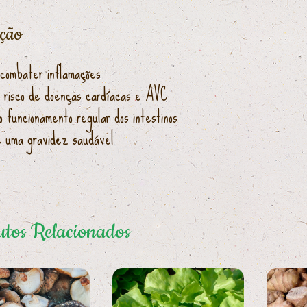
ição
combater inflamações
 risco de doenças cardíacas e AVC
o funcionamento regular dos intestinos
 uma gravidez saudável
tos Relacionados