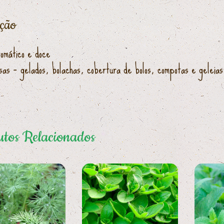
ição
romático e doce
as – gelados, bolachas, cobertura de bolos, compotas e geleias
tos Relacionados