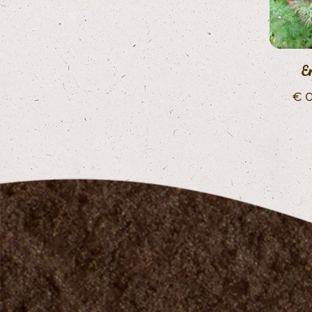
E
€
0