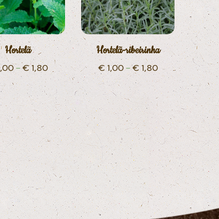
Hortelã
Hortelã-ribeirinha
,00
–
€
1,80
€
1,00
–
€
1,80