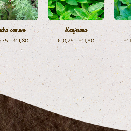
ndro-comum
Manjerona
,75
–
€
1,80
€
0,75
–
€
1,80
€
1