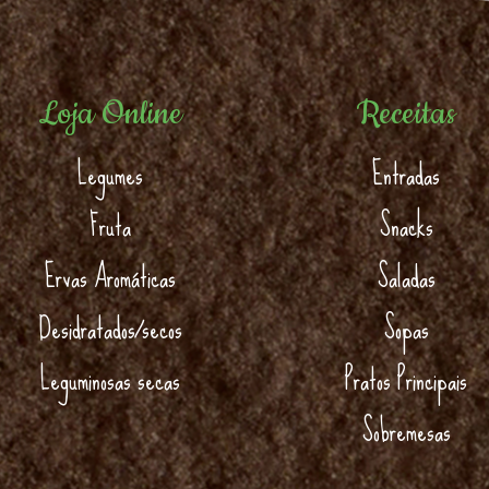
Loja Online
Receitas
Legumes
Entradas
Fruta
Snacks
Ervas Aromáticas
Saladas
Desidratados/secos
Sopas
Leguminosas secas
Pratos Principais
Sobremesas