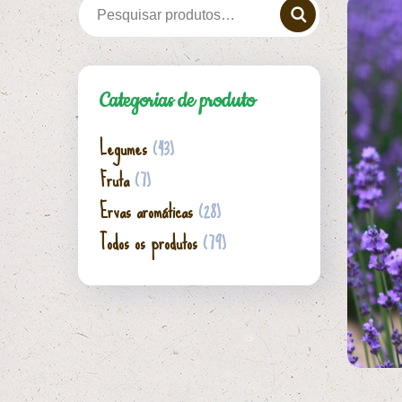
Categorias de produto
Legumes
(43)
Fruta
(7)
Ervas aromáticas
(28)
Todos os produtos
(79)