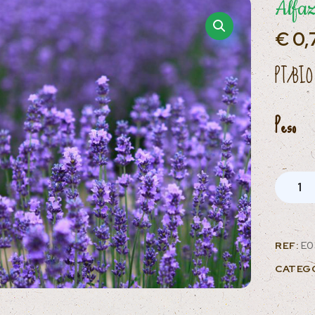
Alfa
€
0,
PT/BIO
Peso
REF:
E0
CATEG