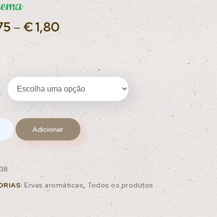
zema
75
–
€
1,80
Adicionar
38
ORIAS:
Ervas aromáticas
,
Todos os produtos