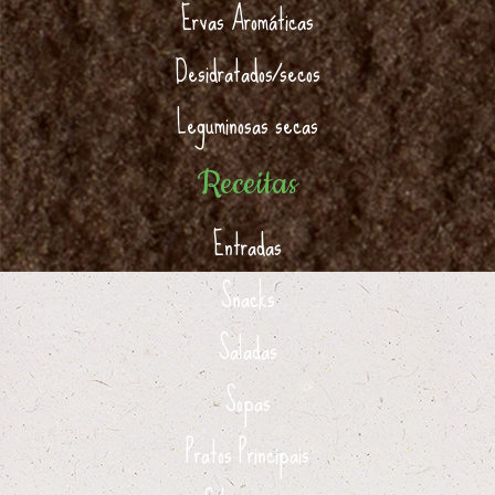
Ervas Aromáticas
Desidratados/secos
Leguminosas secas
Receitas
Entradas
Snacks
Saladas
Sopas
Pratos Principais