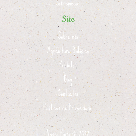
Sobremesas
Site
Sobre nós
Agricultura Biológica
Produtos
Blog
Contactos
Políticas de Privacidade
Vasco Pinto ©
2022