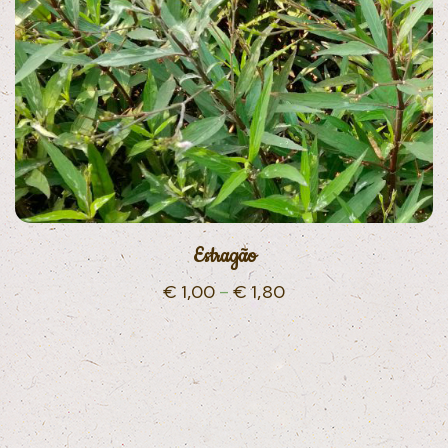
Estragão
€
1,00
–
€
1,80