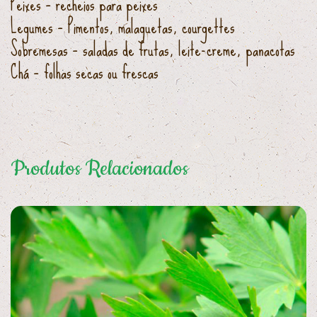
Peixes – recheios para peixes
Legumes – Pimentos, malaguetas, courgettes
Sobremesas – saladas de frutas, leite-creme, panacotas
Chá – folhas secas ou frescas
Produtos Relacionados