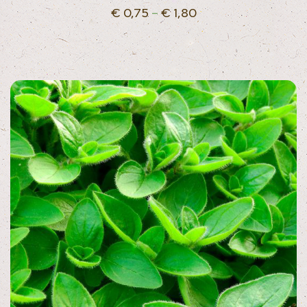
€
0,75
–
€
1,80