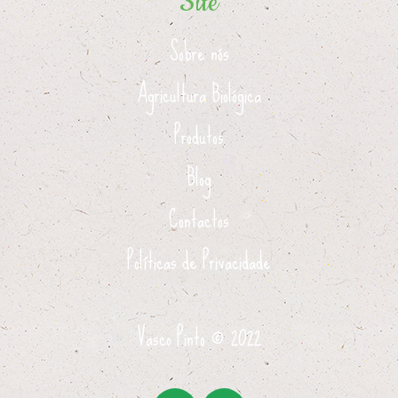
Site
Sobre nós
Agricultura Biológica
Produtos
Blog
Contactos
Políticas de Privacidade
Vasco Pinto ©
2022