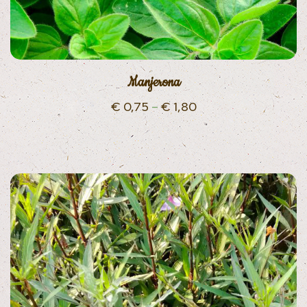
Manjerona
€
0,75
–
€
1,80