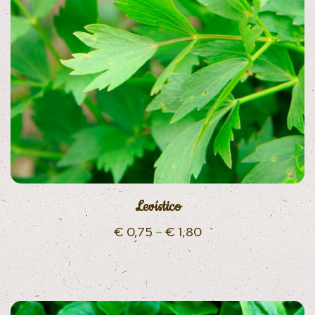
Levístico
€
0,75
–
€
1,80