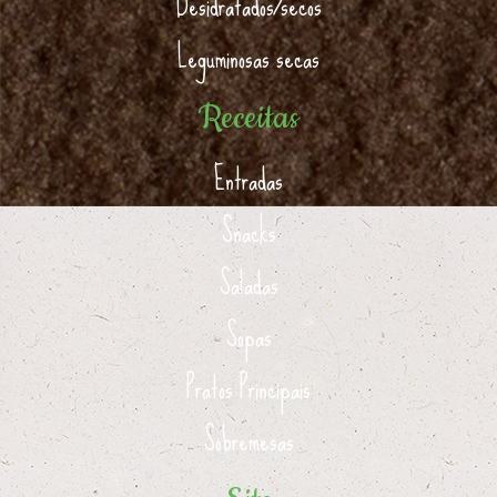
Desidratados/secos
Leguminosas secas
Receitas
Entradas
Snacks
Saladas
Sopas
Pratos Principais
Sobremesas