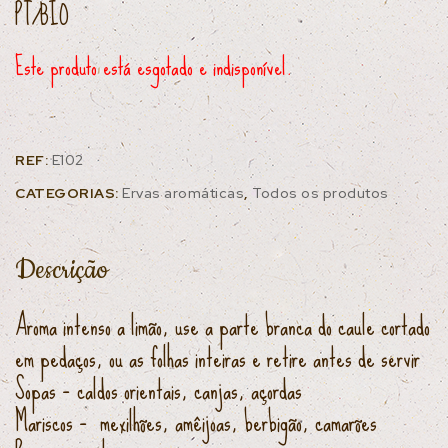
PT/BIO
Este produto está esgotado e indisponível.
REF:
E102
CATEGORIAS:
Ervas aromáticas
,
Todos os produtos
Descrição
Aroma intenso a limão, use a parte branca do caule cortado
em pedaços, ou as folhas inteiras e retire antes de servir
Sopas – caldos orientais, canjas, açordas
Mariscos – mexilhões, amêijoas, berbigão, camarões