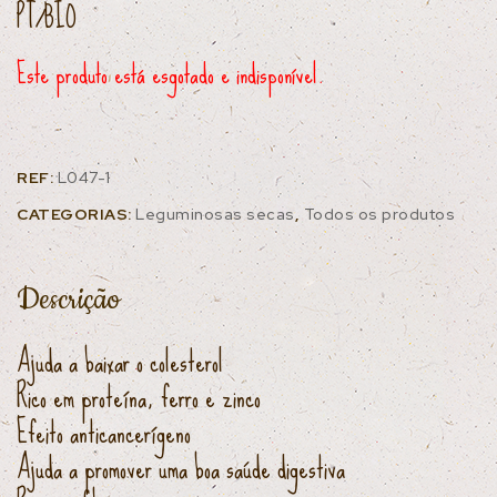
PT/BIO
Este produto está esgotado e indisponível.
REF:
L047-1
CATEGORIAS:
Leguminosas secas
,
Todos os produtos
Descrição
Ajuda a baixar o colesterol
Rico em proteína, ferro e zinco
Efeito anticancerígeno
Ajuda a promover uma boa saúde digestiva