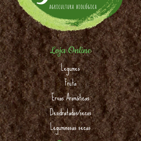
Loja Online
Legumes
Fruta
Ervas Aromáticas
Desidratados/secos
Leguminosas secas