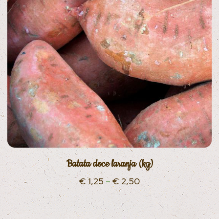
Batata doce laranja (kg)
€
1,25
–
€
2,50