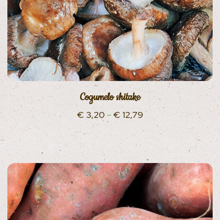
Cogumelo shitake
€
3,20
–
€
12,79