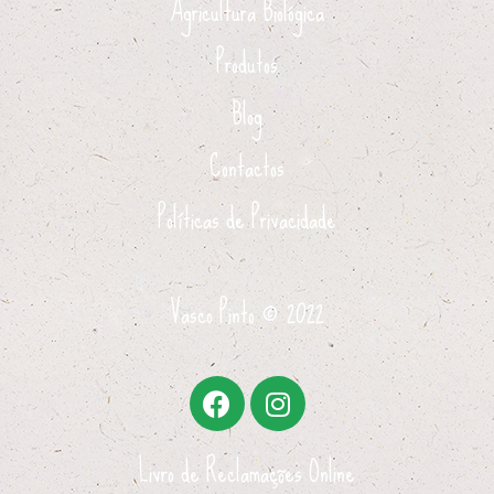
Agricultura Biológica
Produtos
Blog
Contactos
Políticas de Privacidade
Vasco Pinto ©
2022
Livro de Reclamações Online