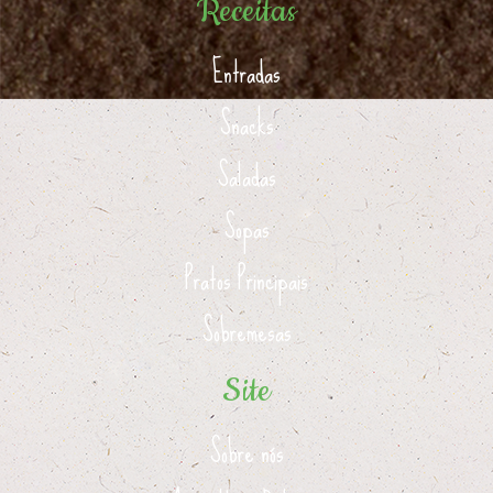
Receitas
Entradas
Snacks
Saladas
Sopas
Pratos Principais
Sobremesas
Site
Sobre nós