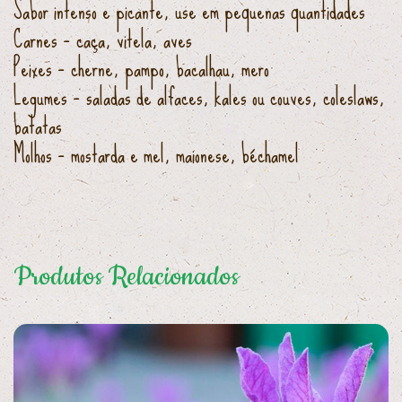
Sabor intenso e picante, use em pequenas quantidades
Carnes – caça, vitela, aves
Peixes – cherne, pampo, bacalhau, mero
Legumes – saladas de alfaces, kales ou couves, coleslaws,
batatas
Molhos – mostarda e mel, maionese, béchamel
Produtos Relacionados