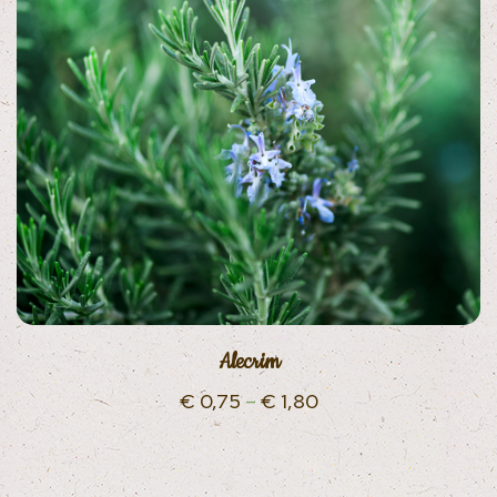
Alecrim
€
0,75
–
€
1,80