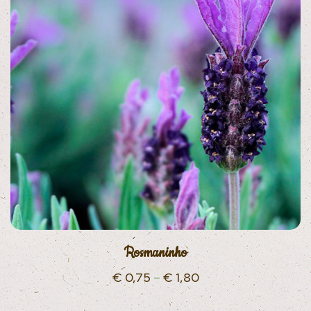
Rosmaninho
€
0,75
–
€
1,80