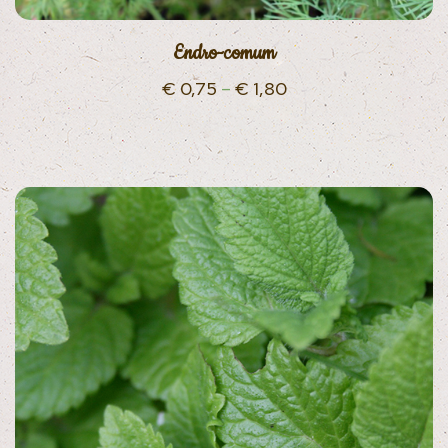
Endro-comum
€
0,75
–
€
1,80