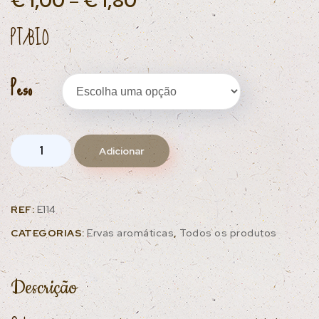
€
1,00
–
€
1,80
PT/BIO
Peso
Adicionar
REF:
E114
CATEGORIAS:
Ervas aromáticas
,
Todos os produtos
Descrição