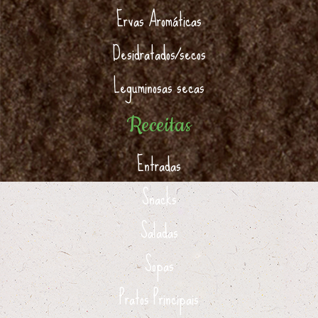
Ervas Aromáticas
Desidratados/secos
Leguminosas secas
Receitas
Entradas
Snacks
Saladas
Sopas
Pratos Principais