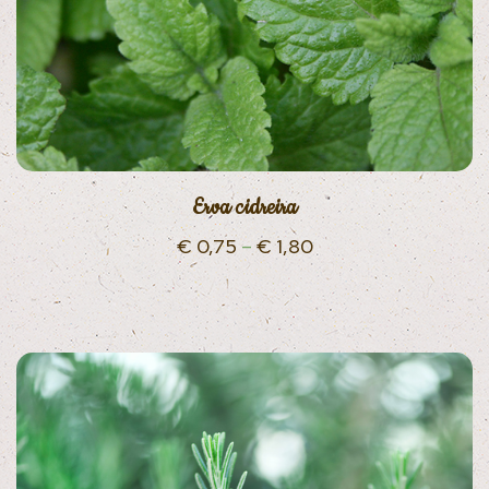
Erva cidreira
€
0,75
–
€
1,80