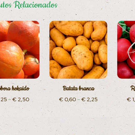
tos Relacionados
bora hokaido
Batata branca
R
,25
–
€
2,50
€
0,60
–
€
2,25
€
1