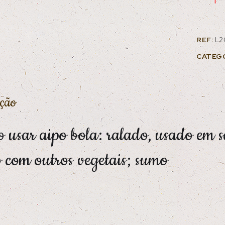
REF:
L2
CATEG
ição
 usar aipo bola: ralado, usado em s
o com outros vegetais; sumo