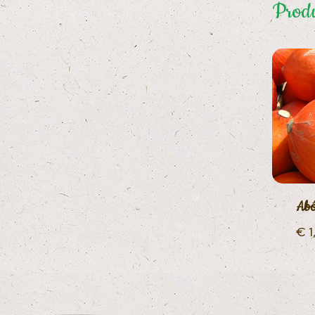
Produ
Abó
€
1