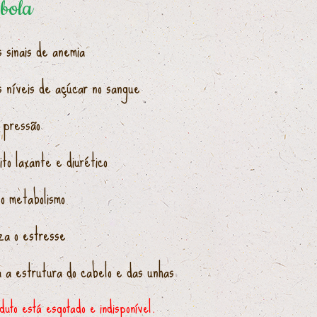
 bola
s sinais de anemia
s níveis de açúcar no sangue
 pressão
to laxante e diurético
 o metabolismo
iza o estresse
a a estrutura do cabelo e das unhas
duto está esgotado e indisponível.