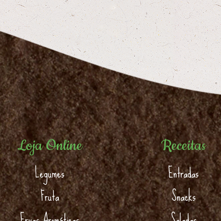
Loja Online
Receitas
Legumes
Entradas
Fruta
Snacks
Ervas Aromáticas
Saladas