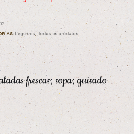
02
ORIAS:
Legumes
,
Todos os produtos
aladas frescas; sopa; guisado