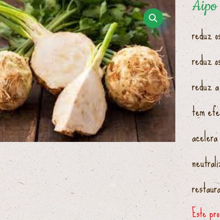
Aipo
reduz o
reduz o
reduz a
tem efei
acelera
neutral
restaur
Este pro