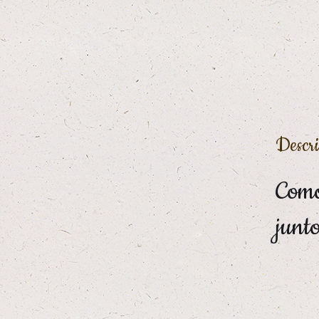
Descr
Como
junt