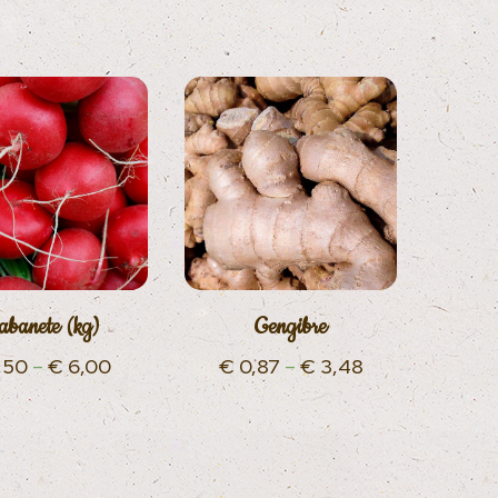
abanete (kg)
Gengibre
,50
–
€
6,00
€
0,87
–
€
3,48